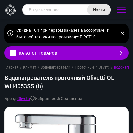
Найти
Скидка 10% при первом заказе на ассортимент
бытовой техники по промокоду: FIRST10
КАТАЛОГ ТОВАРОВ
Главная
/
Климат
/
Водонагреватели
/
Проточные
/
Olivetti
/
Водонагрев
Водонагреватель проточный Olivetti OL-
WH4053SS (h)
Бренд:
Olivetti
Избранное
Сравнение