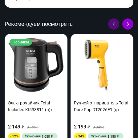
‹
›
Рекомендуем посмотреть
Новинка!
Электрочайник Tefal
Ручной отпариватель Tefal
Includeo KI533811 (h)x
Pure Pop DT2026E1 (q)
2 149
2 199
₽
3 199
₽
3 349
₽
₽
- 32%
Экономия
- 34%
Экономия
1 050
1 150
₽
₽