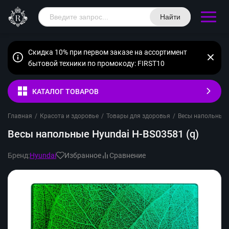
Найти
Скидка 10% при первом заказе на ассортимент
бытовой техники по промокоду: FIRST10
КАТАЛОГ ТОВАРОВ
Главная
/
Красота и здоровье
/
Товары для здоровья
/
Весы напольные
Весы напольные Hyundai H-BS03581 (q)
Бренд:
Hyundai
Избранное
Сравнение