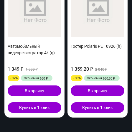
Автомобильный
Тостер Polaris PET 0926 (h)
видеорегистратор 4k (q)
1 349
1 359,20
₽
1 999
₽
2 040
₽
₽
- 32%
Экономия
- 33%
Экономия
650
680,80
₽
₽
В корзину
В корзину
Купить в 1 клик
Купить в 1 клик