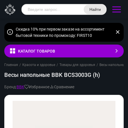
Найти
Скидка 10% при первом заказе на ассортимент
бытовой техники по промокоду: FIRST10
КАТАЛОГ ТОВАРОВ
Главная
/
Красота и здоровье
/
Товары для здоровья
/
Весы напольные
Весы напольные BBK BCS3003G (h)
Бренд:
BBK
Избранное
Сравнение