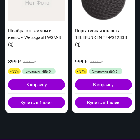
Швабра с отжимом и
Портативная колонка
ведром Weissgauff WSM-8
TELEFUNKEN TF-PS1233B
(q)
(q)
899
999
₽
1 349
₽
1 599
₽
₽
- 33%
Экономия
- 37%
Экономия
450
600
₽
₽
В корзину
В корзину
Купить в 1 клик
Купить в 1 клик