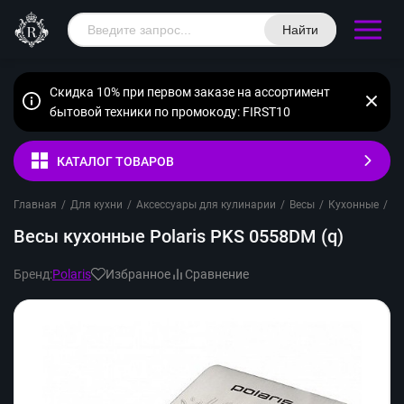
Найти
Скидка 10% при первом заказе на ассортимент
бытовой техники по промокоду: FIRST10
КАТАЛОГ ТОВАРОВ
Главная
/
Для кухни
/
Аксессуары для кулинарии
/
Весы
/
Кухонные
/
Po
Весы кухонные Polaris PKS 0558DM (q)
Бренд:
Polaris
Избранное
Сравнение