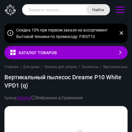
Найти
Скидка 10% при первом заказе на ассортимент
бытовой техники по промокоду: FIRST10
КАТАЛОГ ТОВАРОВ
Главная
/
Для дома
/
Техника для уборки
/
Пылесосы
/
Вертикальные п
Вертикальный пылесос Dreame P10 White
VPD1 (q)
Бренд:
Dreame
Избранное
Сравнение