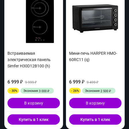
Встраиваемая
Мини-печь HARPER HMO-
электрическая панель
60RC11 (q)
Simfer H30D12B100 (h)
6 999
6 999
₽
9 999
₽
9 499
₽
₽
- 30%
Экономия
- 26%
Экономия
3 000
2 500
₽
₽
В корзину
В корзину
Купить в 1 клик
Купить в 1 клик