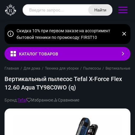
Найти
Скидка 10% при первом заказе на ассортимент
бытовой техники по промокоду: FIRST10
КАТАЛОГ ТОВАРОВ
Главная
/
Для дома
/
Техника для уборки
/
Пылесосы
/
Вертикальные п
Вертикальный пылесос Tefal X-Force Flex
12.60 Aqua TY98C0WO (q)
Бренд:
Tefal
Избранное
Сравнение