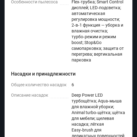
Особенности пылесоса
Flex‑трубка; Smart Control
дисплей; LED‑подсветка;
автоматическая
регулировка мощности;
2‑в‑1 функция — уборка и
влажная очистка;
турбо‑режим и режим
boost; Stop&Go
самопарковка; защита от
перегрева; вертикальная
парковка
Насадки и принадлежности
Общее количество насадок
6
Описание насадок
Deep Power LED
турбощётка; Aqua‑мыша
для влажной уборки;
Animal turbo‑щётка; щётка
для мебели; щелевая
насадка; лёгкая
Easy‑brush для
деликатных поверхностей