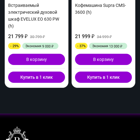
Встраиваемый
Кофемашина Supra CMS-
электрический духовой
3600 (h)
шкаф EVELUX EO 630 PW
(h)
21 799
21 999
₽
30 799
₽
34 999
₽
₽
- 29%
Экономия
- 37%
Экономия
9 000
13 000
₽
₽
В корзину
В корзину
Купить в 1 клик
Купить в 1 клик