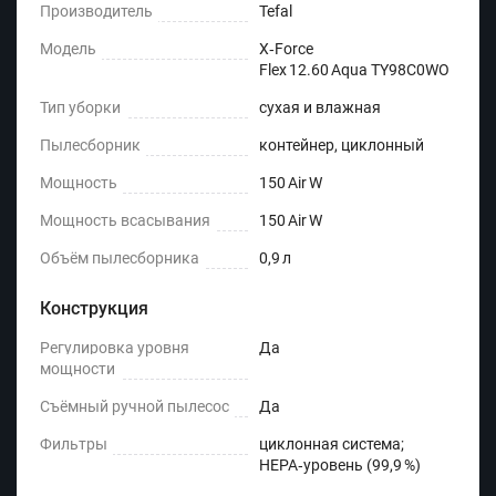
Производитель
Tefal
Модель
X‑Force
Flex 12.60 Aqua TY98C0WO
Тип уборки
сухая и влажная
Пылесборник
контейнер, циклонный
Мощность
150 Air W
Мощность всасывания
150 Air W
Объём пылесборника
0,9 л
Конструкция
Регулировка уровня
Да
мощности
Съёмный ручной пылесос
Да
Фильтры
циклонная система;
HEPA‑уровень (99,9 %)