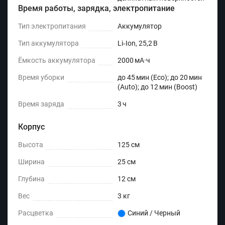
Время работы, зарядка, электропитание
Тип электропитания
Аккумулятор
Тип аккумулятора
Li‑Ion, 25,2 В
Ёмкость аккумулятора
2000 мА·ч
Время уборки
до 45 мин (Eco); до 20 мин
(Auto); до 12 мин (Boost)
Время заряда
3 ч
Корпус
Высота
125 см
Ширина
25 см
Глубина
12 см
Вес
3 кг
Расцветка
Синий / Черный