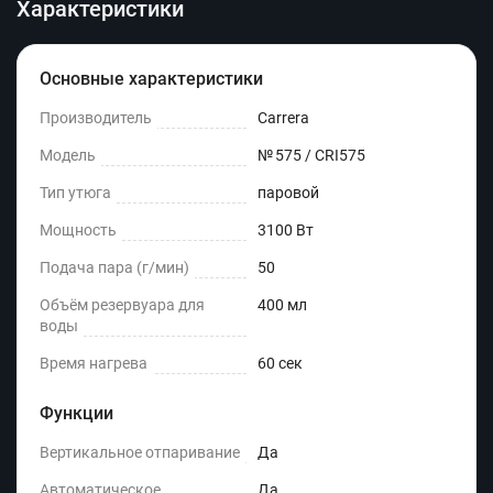
Характеристики
Основные характеристики
Производитель
Carrera
Модель
№ 575 / CRI575
Тип утюга
паровой
Мощность
3100 Вт
Подача пара (г/мин)
50
Объём резервуара для
400 мл
воды
Время нагрева
60 сек
Функции
Вертикальное отпаривание
Да
Автоматическое
Да