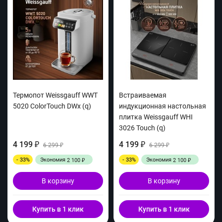
Термопот Weissgauff WWT
Встраиваемая
5020 ColorTouch DWx (q)
индукционная настольная
плитка Weissgauff WHI
3026 Touch (q)
4 199
4 199
₽
6 299
₽
6 299
₽
₽
- 33%
Экономия
- 33%
Экономия
2 100
2 100
₽
₽
В корзину
В корзину
Купить в 1 клик
Купить в 1 клик