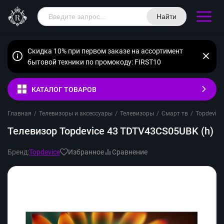
Найти
Скидка 10% при первом заказе на ассортимент
бытовой техники по промокоду: FIRST10
КАТАЛОГ ТОВАРОВ
Главная
/
Телевизоры и аксессуары
/
Телевизоры
/
Смарт тв
/
Topdevice
Телевизор Topdevice 43 TDTV43CS05UBK (h)
Бренд:
Topdevice
Избранное
Сравнение