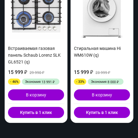
Встраиваемая газовая
Стиральная машина Hi
панель Schaub Lorenz SLK
WM610W (q)
GL6521 (q)
15 999
15 999
₽
29 990
₽
23 999
₽
₽
- 46%
Экономия
- 33%
Экономия
13 991
8 000
₽
₽
В корзину
В корзину
Купить в 1 клик
Купить в 1 клик