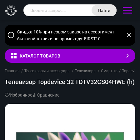
Найти
Скидка 10% при первом заказе на ассортимент
бытовой техники по промокоду: FIRST10
КАТАЛОГ ТОВАРОВ
Главная
/
Телевизоры и аксессуары
/
Телевизоры
/
Смарт тв
/
Topdevice
Телевизор Topdevice 32 TDTV32CS04HWE (h)
Избранное
Сравнение