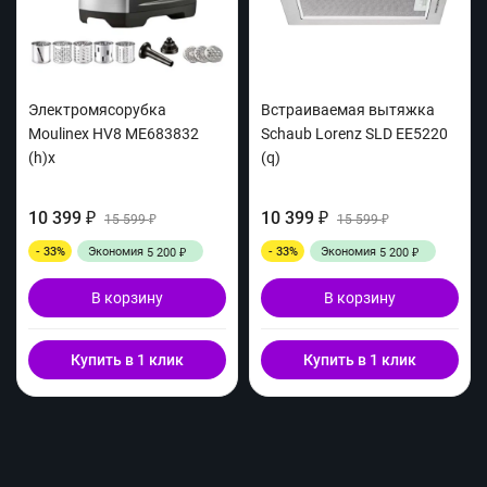
Электромясорубка
Встраиваемая вытяжка
Moulinex HV8 ME683832
Schaub Lorenz SLD EE5220
(h)x
(q)
10 399
10 399
₽
15 599
₽
15 599
₽
₽
- 33%
Экономия
- 33%
Экономия
5 200
5 200
₽
₽
В корзину
В корзину
Купить в 1 клик
Купить в 1 клик