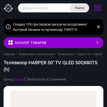
Найти
Скидка 10% при первом заказе на ассортимент
бытовой техники по промокоду: FIRST10
КАТАЛОГ ТОВАРОВ
Главная
/
Телевизоры и аксессуары
/
Телевизоры
/
Смарт тв
/
Harper
/
Телевизор HARPER 50" TV QLED 50Q880TS
(h)
Бренд:
Harper
Избранное
Сравнение