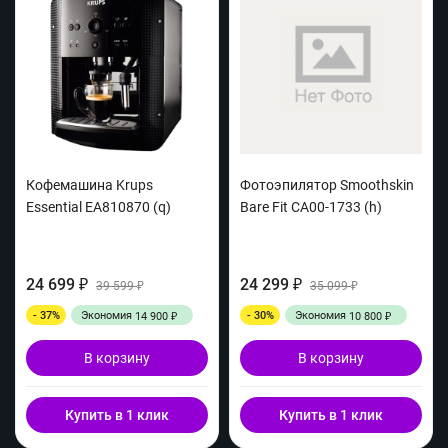
Кофемашина Krups
Фотоэпилятор Smoothskin
Essential EA810870 (q)
Bare Fit CA00-1733 (h)
24 699
24 299
₽
39 599
₽
35 099
₽
₽
- 37%
Экономия
- 30%
Экономия
14 900
10 800
₽
₽
В корзину
В корзину
Купить в 1 клик
Купить в 1 клик