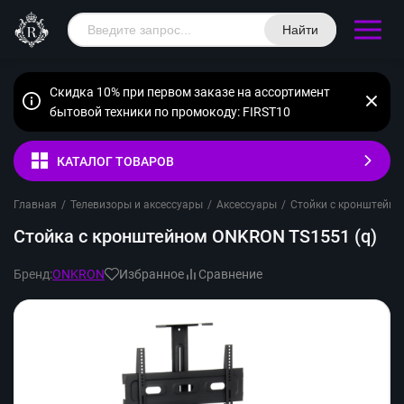
Найти
Скидка 10% при первом заказе на ассортимент
бытовой техники по промокоду: FIRST10
КАТАЛОГ ТОВАРОВ
Главная
/
Телевизоры и аксессуары
/
Аксессуары
/
Стойки с кронштейно
Стойка с кронштейном ONKRON TS1551 (q)
Бренд:
ONKRON
Избранное
Сравнение