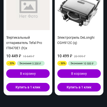
'Вертикальный
Электрогриль DeLonghi
отпариватель Tefal Pro
CGH912C (q)
IT8470E1 (h)x
10 449
10 499
₽
15 649
₽
20 999
₽
₽
- 33%
Экономия
- 50%
Экономия
5 200
10 500
₽
₽
В корзину
В корзину
Купить в 1 клик
Купить в 1 клик