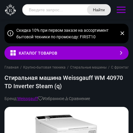
Найти
Скидка 10% при первом заказе на ассортимент
бытовой техники по промокоду: FIRST10
КАТАЛОГ ТОВАРОВ
Главная
/
Крупно-бытовая техника
/
Стиральные машины
/
С фронтальн
Стиральная машина Weissgauff WM 40970
TD Inverter Steam (q)
Бренд:
Weissgauff
Избранное
Сравнение