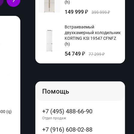
(h)
149 999
₽
399 999
₽
Встраиваемый
двухкамерный холодильник
KORTING KSI 19547 CFNFZ
(h)
54 749
₽
77 299
₽
Помощь
+7 (495) 488-66-90
300 (q)
Настольная посудомоечная машина
Мини-
Weissgauff TDW 4006 S (q)
Отдел продаж
Произ
+7 (916) 608-02-88
Производитель:
Weissgauff
Расцве