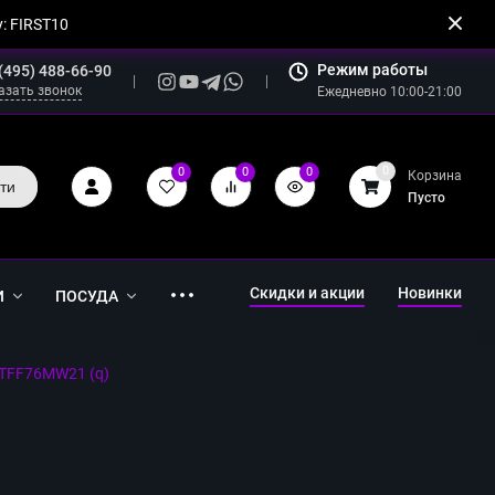
: FIRST10
Режим работы
(495) 488-66-90
азать звонок
Ежедневно 10:00-21:00
0
0
0
0
Корзина
ти
Пусто
Скидки и акции
Новинки
И
ПОСУДА
 TFF76MW21 (q)