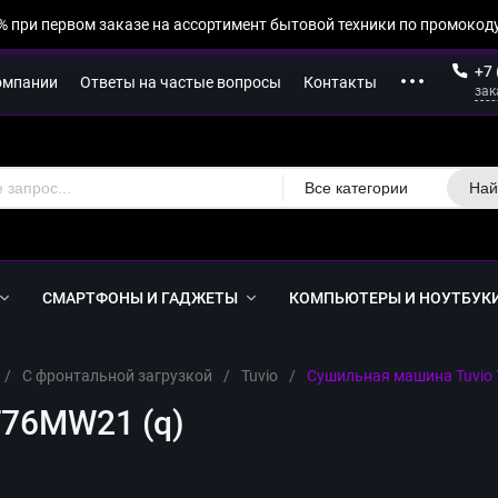
% при первом заказе на ассортимент бытовой техники по промокоду
+7 
омпании
Ответы на частые вопросы
Контакты
зак
Все категории
Най
СМАРТФОНЫ И ГАДЖЕТЫ
КОМПЬЮТЕРЫ И НОУТБУК
/
С фронтальной загрузкой
/
Tuvio
/
Сушильная машина Tuvio
F76MW21 (q)