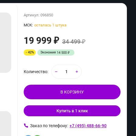
Артикул:
096850
МСК:
осталась 1 штука
19 999
₽
34 499
₽
- 42%
Экономия
14 500
₽
Количество:
В КОРЗИНУ
Купить в 1 клик
ь
Заказ по телефону:
+7 (495) 488-66-90