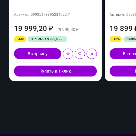
Артикул:
0993517839523402241
Артикул:
0993
19 999,20
19 899
₽
29 998,80
₽
- 33%
Экономия
- 18%
Экон
9 999,60
₽
В корзину
В кор
Купить в 1 клик