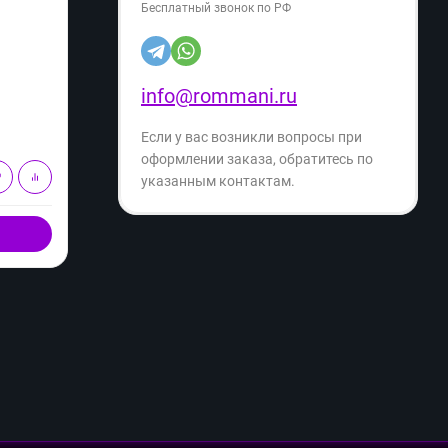
Бесплатный звонок по РФ
Артикул:
09934473
Артику
19 999
19
info@rommani.ru
₽
33 390
₽
- 40%
Экономия
- 19%
13 391
₽
Если у вас возникли вопросы при
оформлении заказа, обратитесь по
В корзину
указанным контактам.
Купить в 1 клик