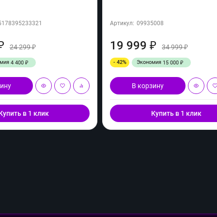
5178395233321
Артикул:
09935008
19 999
₽
₽
24 299
34 999
₽
₽
омия
- 42%
Экономия
4 400
15 000
₽
₽
зину
В корзину
Купить в 1 клик
Купить в 1 клик