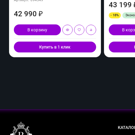
43 199
42 990
₽
- 18%
Экон
В корзину
В кор
Купить в 1 клик
КАТАЛО