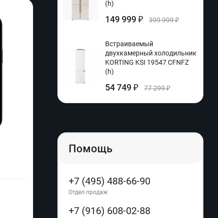
(h)
149 999
₽
399 999
₽
Встраиваемый
двухкамерный холодильник
KORTING KSI 19547 CFNFZ
(h)
54 749
₽
77 299
₽
Помощь
Кухонная машина Moulinex QA519D32 (q)
Духов
Производитель:
Moulinex
+7 (495) 488-66-90
Расцветка:
Отдел продаж
Артикул:
01541
Артику
+7 (916) 608-02-88