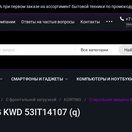
% при первом заказе на ассортимент бытовой техники по промокоду
+7 
омпании
Ответы на частые вопросы
Контакты
зак
Все категории
Най
СМАРТФОНЫ И ГАДЖЕТЫ
КОМПЬЮТЕРЫ И НОУТБУК
/
С фронтальной загрузкой
/
KORTING
/
Стиральная машина K
KWD 53IT14107 (q)