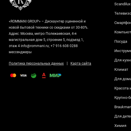
Scandilux
Телевизо
«ROMMANI GROUP» – Дискаунтер уцененной и
Смартфо
новой бытовой техники со скидками от 30-80%.
Компьюте
Адрес: Москва, метро Полежаевская, 4-я
магистральная дом 5, строение 5, подъезд 1,
Посуда
этаж 4 info@rommani.ru; +7 916 608 0288
Инструм
мессенджеры
Для кухн
|
Политика персональных данных
Карта сайта
Климат
Для дом
Красота 
Крупно-б
Braukma
Для дете
Химия