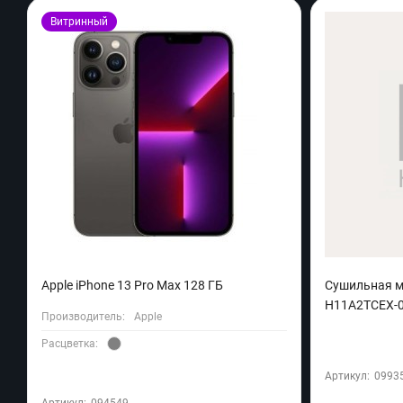
Витринный
Apple iPhone 13 Pro Max 128 ГБ
Сушильная м
H11A2TCEX-0
Производитель:
Apple
Расцветка:
Артикул:
0993
Артикул:
094549