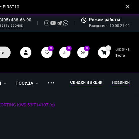
: FIRST10
Режим работы
(495) 488-66-90
азать звонок
Ежедневно 10:00-21:00
0
0
0
0
Корзина
ти
Пусто
Скидки и акции
Новинки
И
ПОСУДА
ORTING KWD 53IT14107 (q)