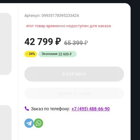
Артикул:
09935178395233424
этот товар временно недоступен для заказа
42 799
₽
65 399
₽
- 34%
Экономия
22 600
₽
В КОРЗИНУ
Купить в 1 клик
Заказ по телефону:
+7 (495) 488-66-90
ь