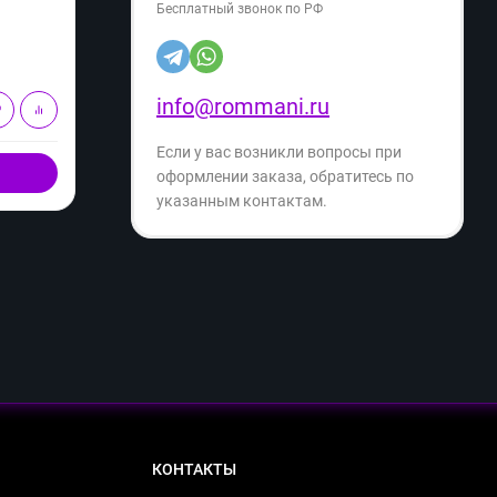
Бесплатный звонок по РФ
43 199
43 
₽
53 999
₽
- 20%
Экономия
- 15%
10 800
₽
info@rommani.ru
В корзину
Если у вас возникли вопросы при
Купить в 1 клик
оформлении заказа, обратитесь по
указанным контактам.
КОНТАКТЫ