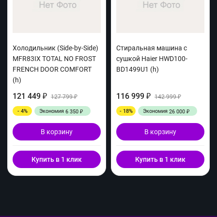
Холодильник (Side-by-Side)
Стиральная машина с
MFR83IX TOTAL NO FROST
сушкой Haier HWD100-
FRENCH DOOR COMFORT
BD1499U1 (h)
(h)
121 449
116 999
₽
127 799
₽
142 999
₽
₽
- 4%
Экономия
- 18%
Экономия
6 350
26 000
₽
₽
В корзину
В корзину
Купить в 1 клик
Купить в 1 клик