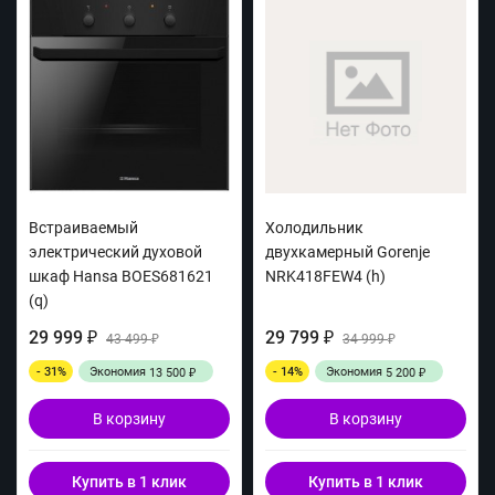
Встраиваемый
Холодильник
электрический духовой
двухкамерный Gorenje
шкаф Hansa BOES681621
NRK418FEW4 (h)
(q)
29 999
29 799
₽
43 499
₽
34 999
₽
₽
- 31%
Экономия
- 14%
Экономия
13 500
5 200
₽
₽
В корзину
В корзину
Купить в 1 клик
Купить в 1 клик