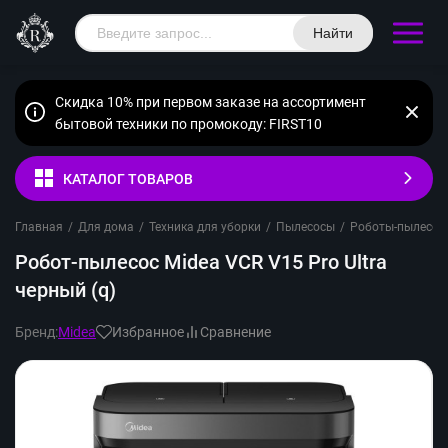
Найти
Скидка 10% при первом заказе на ассортимент
бытовой техники по промокоду: FIRST10
КАТАЛОГ ТОВАРОВ
Главная
/
Для дома
/
Техника для уборки
/
Пылесосы
/
Роботы-пылесос
Робот-пылесос Midea VCR V15 Pro Ultra
черный (q)
Бренд:
Midea
Избранное
Сравнение