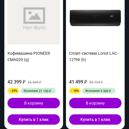
Кофемашина PIONEER
Сплит-система Loriot LAC-
CMA020 (q)
12TNI (h)
42 399
41 499
₽
63 549
₽
50 799
₽
₽
- 33%
Экономия
- 18%
Экономия
21 150
9 300
₽
₽
В корзину
В корзину
Купить в 1 клик
Купить в 1 клик