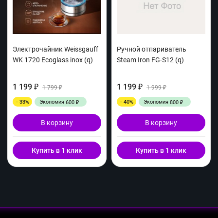
Электрочайник Weissgauff
Ручной отпариватель
WK 1720 Ecoglass inox (q)
Steam Iron FG-S12 (q)
1 199
1 199
₽
1 799
₽
1 999
₽
₽
- 33%
Экономия
- 40%
Экономия
600
800
₽
₽
В корзину
В корзину
Купить в 1 клик
Купить в 1 клик