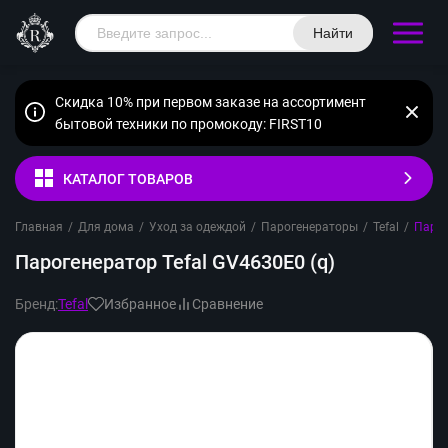
Найти
Скидка 10% при первом заказе на ассортимент
бытовой техники по промокоду: FIRST10
КАТАЛОГ ТОВАРОВ
Главная
/
Для дома
/
Уход за одеждой
/
Парогенераторы
/
Tefal
/
Парог
Парогенератор Tefal GV4630E0 (q)
Бренд:
Tefal
Избранное
Сравнение