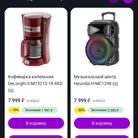
Кофеварка капельная
Музыкальный центр
DeLonghi ICM15210.1R RED
Hyundai H-MC1298 (q)
(q)
7 999
7 999
₽
9 990
₽
9 999
₽
₽
- 19%
Экономия
- 20%
Экономия
1 991
2 000
₽
₽
В корзину
В корзину