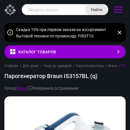
Найти
Скидка 10% при первом заказе на ассортимент
бытовой техники по промокоду: FIRST10
КАТАЛОГ ТОВАРОВ
Главная
/
Для дома
/
Уход за одеждой
/
Парогенераторы
/
Braun
/
Паро
Парогенератор Braun IS3157BL (q)
Бренд:
Braun
Избранное
Сравнение