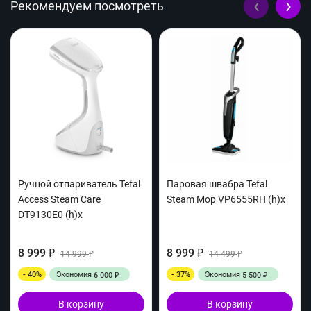
‹
›
Рекомендуем посмотреть
Ручной отпариватель Tefal
Паровая швабра Tefal
Access Steam Care
Steam Mop VP6555RH (h)x
DT9130E0 (h)x
8 999
8 999
₽
14 999
₽
14 499
₽
₽
- 40%
Экономия
- 37%
Экономия
6 000
5 500
₽
₽
В корзину
В корзину