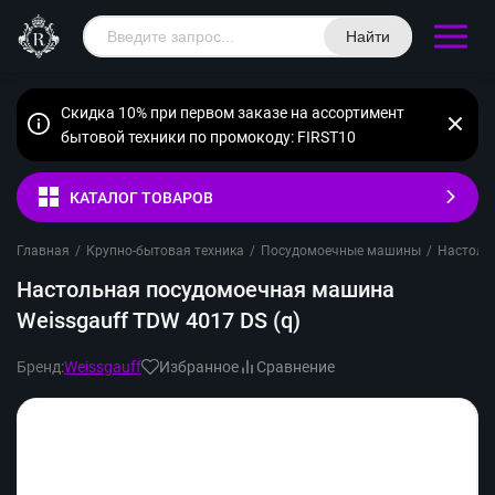
Найти
Скидка 10% при первом заказе на ассортимент
бытовой техники по промокоду: FIRST10
КАТАЛОГ ТОВАРОВ
Главная
/
Крупно-бытовая техника
/
Посудомоечные машины
/
Настоль
Настольная посудомоечная машина
Weissgauff TDW 4017 DS (q)
Бренд:
Weissgauff
Избранное
Сравнение