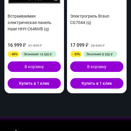
Встраиваемая
Электрогриль Braun
электрическая панель
CG7044 (q)
Haier HHY-C64NVB (q)
16 999
17 099
₽
31 499
₽
25 649
₽
₽
- 46%
Экономия
- 33%
Экономия
14 500
8 550
₽
₽
В корзину
В корзину
Купить в 1 клик
Купить в 1 клик