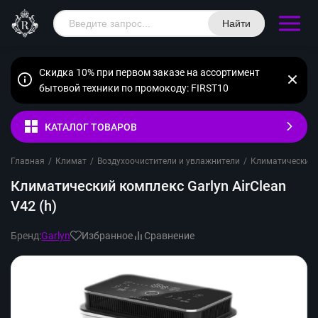
Найти
Скидка 10% при первом заказе на ассортимент
бытовой техники по промокоду: FIRST10
КАТАЛОГ ТОВАРОВ
Главная
/
Климат
/
Воздухоочистители и увлажнители
/
Климатические 
Климатический комплекс Garlyn AirClean
V42 (h)
Бренд:
Garlyn
Избранное
Сравнение