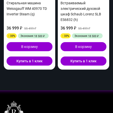
Стиральная машина
Встраиваемый
Weissgauff WM 40970 TD
электрический духовой
Inverter Steam (q)
шкаф Schaub Lorenz SLB
ES6832 (h)
36 999
36 999
₽
55 499
₽
55 499
₽
₽
- 33%
Экономия
- 33%
Экономия
18 500
18 500
₽
₽
В корзину
В корзину
Купить в 1 клик
Купить в 1 клик