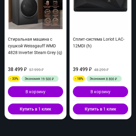
Стиральная машина с
Сплит-система Loriot LAC-
сушкой Weissgauff WMD
12MDI (h)
4828 Inverter Steam Grey (q)
38 499
39 499
₽
57 999
₽
48 299
₽
₽
- 33%
Экономия
- 18%
Экономия
19 500
8 800
₽
₽
В корзину
В корзину
Купить в 1 клик
Купить в 1 клик