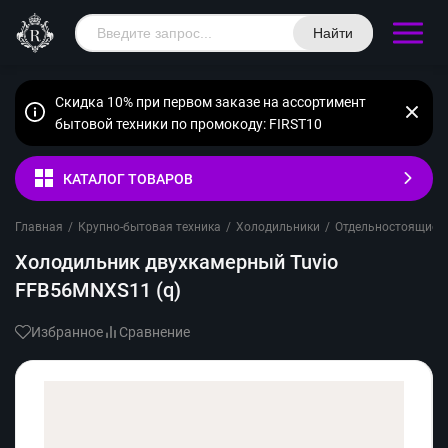
Найти
Скидка 10% при первом заказе на ассортимент
бытовой техники по промокоду: FIRST10
КАТАЛОГ ТОВАРОВ
Главная
/
Крупно-бытовая техника
/
Холодильники
/
Отдельностоящие
/
Холодильник двухкамерный Tuvio
FFB56MNXS11 (q)
Избранное
Сравнение