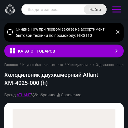
Найти
Скидка 10% при первом заказе на ассортимент
бытовой техники по промокоду: FIRST10
КАТАЛОГ ТОВАРОВ
Главная
/
Крупно-бытовая техника
/
Холодильники
/
Отдельностоящие
/
Холодильник двухкамерный Atlant
ХМ-4025-000 (h)
Бренд:
ATLANT
Избранное
Сравнение