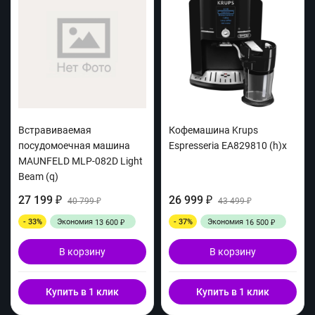
Встравиваемая
Кофемашина Krups
посудомоечная машина
Espresseria EA829810 (h)x
MAUNFELD MLP-082D Light
Beam (q)
27 199
26 999
₽
40 799
₽
43 499
₽
₽
- 33%
Экономия
- 37%
Экономия
13 600
16 500
₽
₽
В корзину
В корзину
Купить в 1 клик
Купить в 1 клик