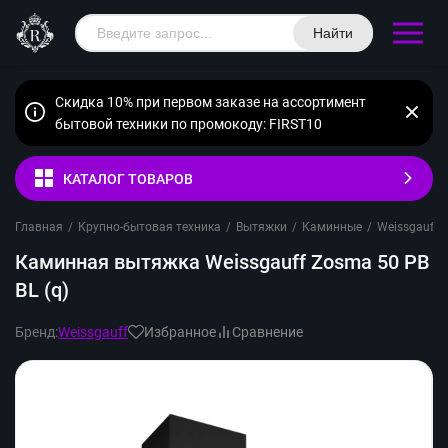
Найти
Скидка 10% при первом заказе на ассортимент
бытовой техники по промокоду: FIRST10
КАТАЛОГ ТОВАРОВ
Главная
/
Крупно-бытовая техника
/
Вытяжки
/
Каминные
/
Weissgauff
/
Каминная вытяжка Weissgauff Zosma 50 PB
BL (q)
Бренд:
Weissgauff
Избранное
Сравнение