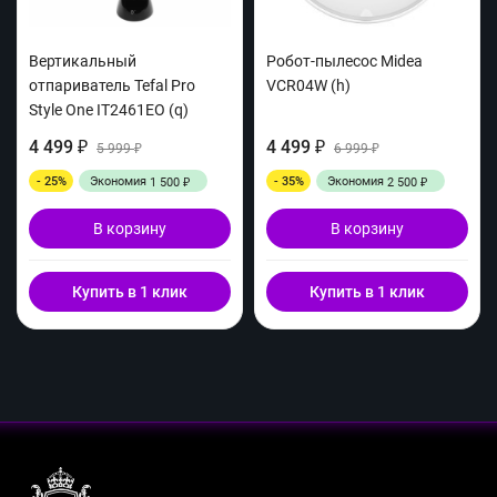
Вертикальный
Робот-пылесос Midea
отпариватель Tefal Pro
VCR04W (h)
Style One IT2461ЕО (q)
4 499
4 499
₽
5 999
₽
6 999
₽
₽
- 25%
Экономия
- 35%
Экономия
1 500
2 500
₽
₽
В корзину
В корзину
Купить в 1 клик
Купить в 1 клик