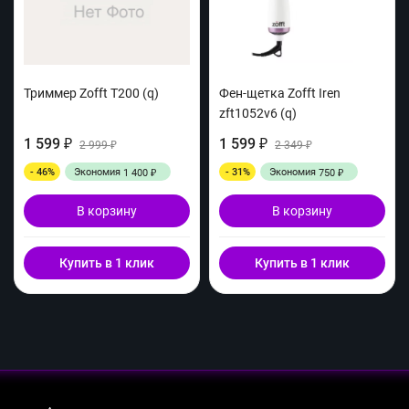
Триммер Zofft T200 (q)
Фен-щетка Zofft Iren
zft1052v6 (q)
1 599
1 599
₽
2 999
₽
2 349
₽
₽
- 46%
Экономия
- 31%
Экономия
1 400
750
₽
₽
В корзину
В корзину
Купить в 1 клик
Купить в 1 клик