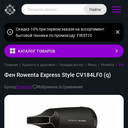
Найти
Скидка 10% при первом заказе на ассортимент
бытовой техники по промокоду: FIRST10
КАТАЛОГ ТОВАРОВ
Главная
/
Красота и здоровье
/
Укладка волос
/
Фены
/
Rowenta
/
Фен R
Фен Rowenta Express Style CV184LF0 (q)
Бренд:
Rowenta
Избранное
Сравнение