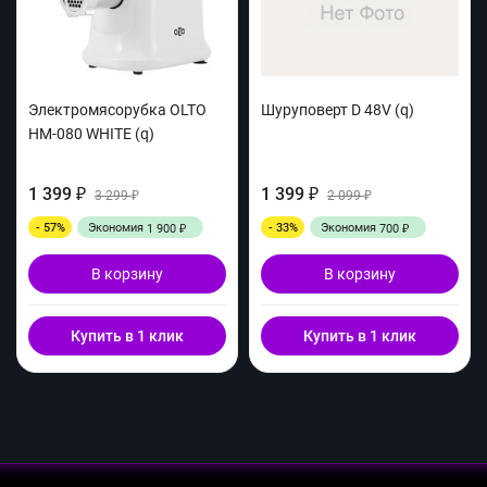
Электромясорубка OLTO
Шуруповерт D 48V (q)
HM-080 WHITE (q)
1 399
1 399
₽
3 299
₽
2 099
₽
₽
- 57%
Экономия
- 33%
Экономия
1 900
700
₽
₽
В корзину
В корзину
Купить в 1 клик
Купить в 1 клик