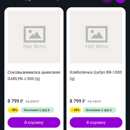
Соковыжималка шнековая
Хлебопечка Garlyn BR-1000
GARLYN J-300 (q)
(q)
8 799
8 799
₽
14 299
₽
14 199
₽
₽
- 38%
Экономия
- 38%
Экономия
5 500
5 400
₽
₽
В корзину
В корзину