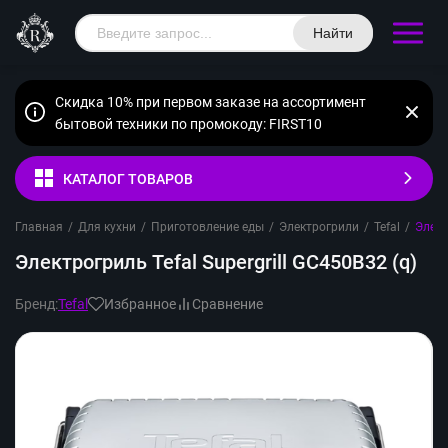
Найти
Скидка 10% при первом заказе на ассортимент
бытовой техники по промокоду: FIRST10
КАТАЛОГ ТОВАРОВ
Главная
/
Для кухни
/
Приготовление еды
/
Электрогрили
/
Tefal
/
Элект
Электрогриль Tefal Supergrill GC450B32 (q)
Бренд:
Tefal
Избранное
Сравнение