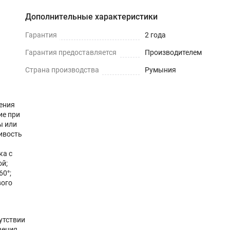
Дополнительные характеристики
Гарантия
2 года
Гарантия предоставляется
Производителем
Страна производства
Румыния
ения
ие при
ы или
чивость
й
ка с
ой;
0°;
вого
утствии
чения