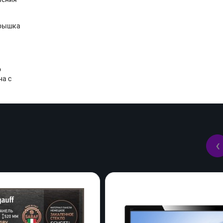
крышка
о
на с
‹