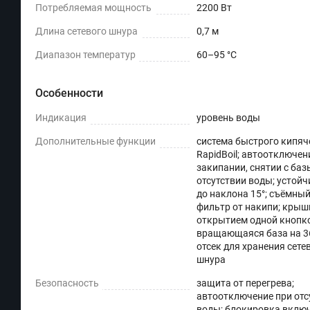
Потребляемая мощность
2200 Вт
Длина сетевого шнура
0,7 м
Диапазон температур
60–95 °C
Особенности
Индикация
уровень воды
Дополнительные функции
система быстрого кипяч
RapidBoil; автоотключен
закипании, снятии с баз
отсутствии воды; устой
до наклона 15°; съёмны
фильтр от накипи; крыш
открытием одной кнопк
вращающаяся база на 36
отсек для хранения сете
шнура
Безопасность
защита от перегрева;
автоотключение при отс
воды; блокировка вклю