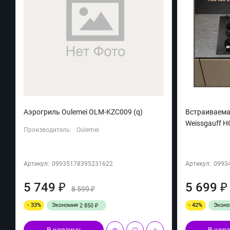
Аэрогриль Oulemei OLM-KZC009 (q)
Встраиваема
Weissgauff H
Производитель:
Oulemei
Артикул:
09935178395231622
Артикул:
0993
5 749
5 699
₽
₽
8 599
₽
- 33%
Экономия
- 42%
Экон
2 850
₽
В корзину
В кор