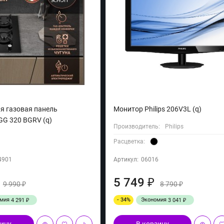
я газовая панель
Монитор Philips 206V3L (q)
GG 320 BGRV (q)
Производитель:
Philips
Расцветка:
4901
Артикул:
06016
5 749
₽
9 990
8 790
₽
₽
омия
- 34%
Экономия
4 291
3 041
₽
₽
зину
В корзину