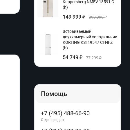
Kuppersberg NMFV 18591 C
(h)
149 999
₽
399 999
₽
Встраиваемый
двухкамерный холодильник
KORTING KSI 19547 CFNFZ
(h)
54 749
₽
77 299
₽
Помощь
+7 (495) 488-66-90
Отдел продаж