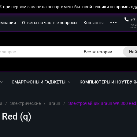
% при первом заказе на ассортимент бытовой техники по промокоду
+7 
омпании
Ответы на частые вопросы
Контакты
зак
Все категории
Най
СМАРТФОНЫ И ГАДЖЕТЫ
КОМПЬЮТЕРЫ И НОУТБУК
и
/
Электрические
/
Braun
/
Электрочайник Braun WK 300 Red 
Red (q)