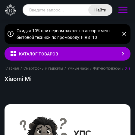
Найти
Скидка 10% при первом заказе на ассортимент
бытовой техники по промокоду: FIRST10
КАТАЛОГ ТОВАРОВ
Главная
/
Смартфоны и гаджеты
/
Умные часы
/
Фитнес-трекеры
/
Xiaom
Xiaomi Mi