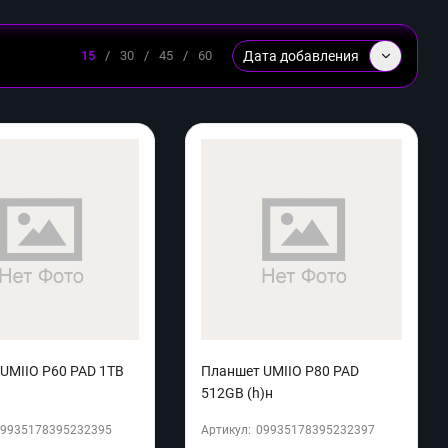
Дата добавления
15
/
30
/
45
/
60
UMIIO P60 PAD 1TB
Планшет UMIIO P80 PAD
512GB (h)н
09935178395232395
Артикул:
09935178395232397