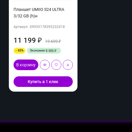
Планшет UMIIO S24 ULTRA
3/32 GB (h)н
Артикул:
09935178395232418
11 199
₽
19 699
₽
- 43%
Экономия
8 500
₽
В корзину
Купить в 1 клик