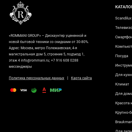
КАТАЛО
Scandilux
Телевизо
«ROMMANI GROUP» – Дискаунтер уцененной и
Смартфо
новой бытовой техники со скидками от 30-80%.
Компьюте
Адрес: Москва, метро Полежаевская, 4-я
магистральная дом 5, строение 5, подъезд 1,
Посуда
этаж 4 info@rommani.ru; +7 916 608 0288
Инструм
мессенджеры
Для кухн
|
Политика персональных данных
Карта сайта
Климат
Для дом
Красота 
Крупно-б
Braukma
Для дете