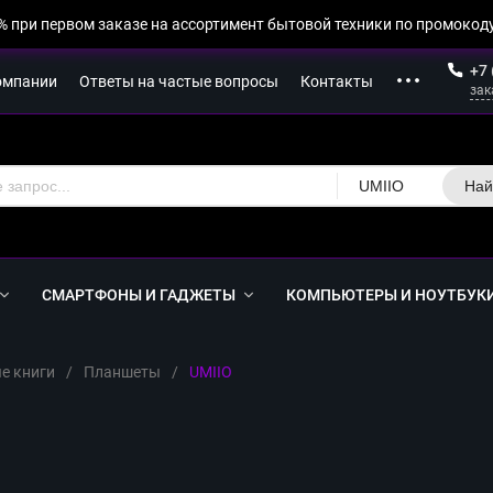
% при первом заказе на ассортимент бытовой техники по промокоду
+7 
омпании
Ответы на частые вопросы
Контакты
зак
UMIIO
Най
СМАРТФОНЫ И ГАДЖЕТЫ
КОМПЬЮТЕРЫ И НОУТБУК
е книги
/
Планшеты
/
UMIIO