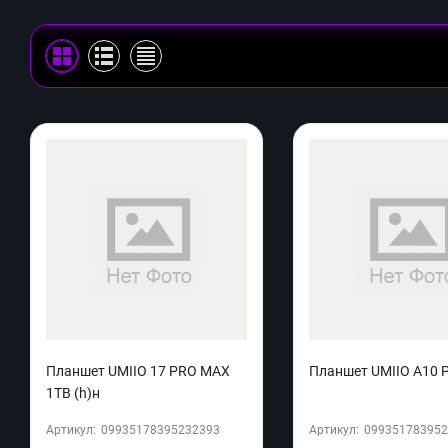
Планшет UMIIO 17 PRO MAX
Планшет UMIIO A10 P
1TB (h)н
Артикул:
09935178395232393
Артикул:
099351783952