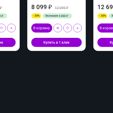
8 099
12 6
₽
12 099
₽
₽
- 33%
Экономия
- 33%
0
4 000
₽
₽
В корзину
В корзи
ик
Купить в 1 клик
К