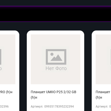
RO (h)н
Планшет UMIIO P25 2/32 GB
Планшет 
(h)н
(h)н
32396
Артикул:
09935178395232394
Артикул: