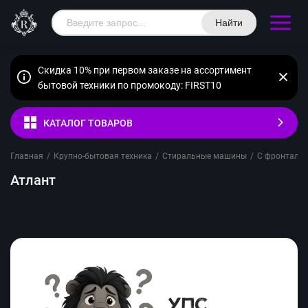
Найти
Скидка 10% при первом заказе на ассортимент
бытовой техники по промокоду: FIRST10
КАТАЛОГ ТОВАРОВ
Главная
/
Крупно-бытовая техника
/
Стиральные машины
/
С фронтальн
Атлант