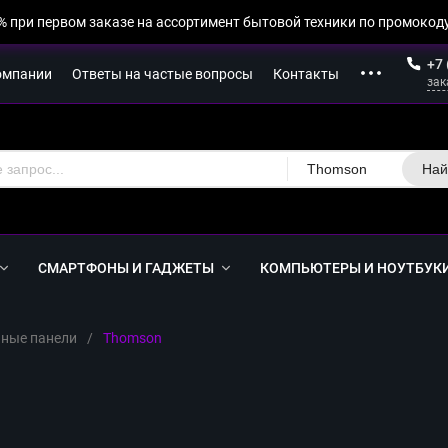
% при первом заказе на ассортимент бытовой техники по промокоду
+7 
омпании
Ответы на частые вопросы
Контакты
зак
Thomson
Най
СМАРТФОНЫ И ГАДЖЕТЫ
КОМПЬЮТЕРЫ И НОУТБУК
ные панели
/
Thomson