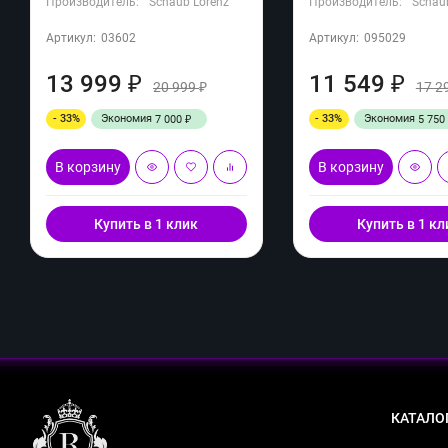
Производитель:
Schaub Lorenz
Производитель:
Schau
Артикул:
03602
Артикул:
095029
13 999
11 549
₽
₽
20 999
17 2
₽
- 33%
Экономия
- 33%
Экономия
7 000
5 750
₽
В корзину
В корзину
Купить в 1 клик
Купить в 1 кл
КАТАЛО