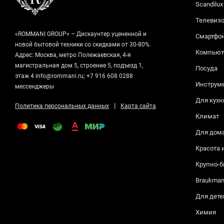
Scandilux
Телевизо
«ROMMANI GROUP» – Дискаунтер уцененной и
Смартфо
новой бытовой техники со скидками от 30-80%.
Компьюте
Адрес: Москва, метро Полежаевская, 4-я
магистральная дом 5, строение 5, подъезд 1,
Посуда
этаж 4 info@rommani.ru; +7 916 608 0288
Инструм
мессенджеры
Для кухн
|
Политика персональных данных
Карта сайта
Климат
Для дом
Красота 
Крупно-б
Braukma
Для дете
Химия