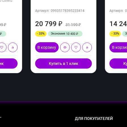
b Lorenz
Артикул:
09935178395233414
Артикул:
20 799
14 2
₽
99
31 199
₽
₽
- 33%
Экономия
- 33%
10 400
₽
₽
В корзину
В корзи
ик
Купить в 1 клик
К
Г
ДЛЯ ПОКУПАТЕЛЕЙ