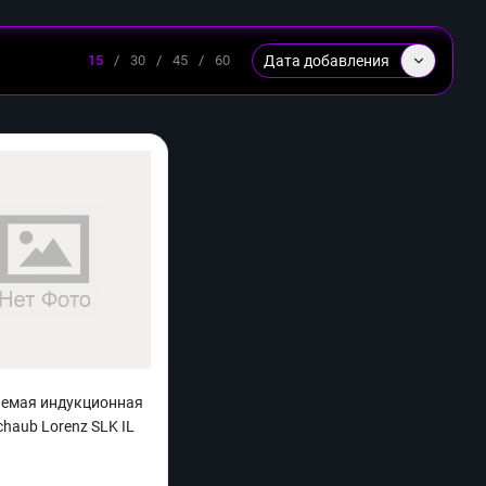
Дата добавления
15
/
30
/
45
/
60
аемая индукционная
chaub Lorenz SLK IL