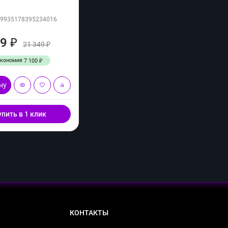
09935178395234016
49
₽
21 349
₽
Экономия
7 100
₽
ну
упить в 1 клик
КОНТАКТЫ