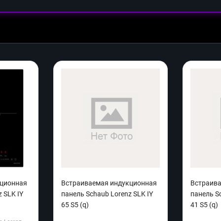
кционная
Встраиваемая индукционная
Встраив
 SLK IY
панель Schaub Lorenz SLK IY
панель S
65 S5 (q)
41 S5 (q)