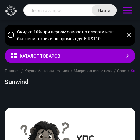
Найти
Скидка 10% при первом заказе на ассортимент
бытовой техники по промокоду: FIRST10
КАТАЛОГ ТОВАРОВ
Главная
/
Крупно-бытовая техника
/
Микроволновые печи
/
Соло
/
Sunw
Sunwind