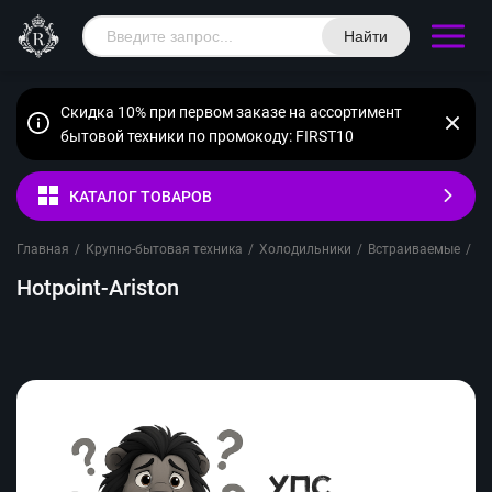
Найти
Скидка 10% при первом заказе на ассортимент
бытовой техники по промокоду: FIRST10
КАТАЛОГ ТОВАРОВ
Главная
/
Крупно-бытовая техника
/
Холодильники
/
Встраиваемые
/
Д
Hotpoint-Ariston