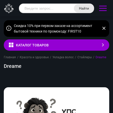
Найти
Скидка 10% при первом заказе на ассортимент
бытовой техники по промокоду: FIRST10
КАТАЛОГ ТОВАРОВ
Главная
/
Красота и здоровье
/
Укладка волос
/
Стайлеры
/
Dreame
Dreame