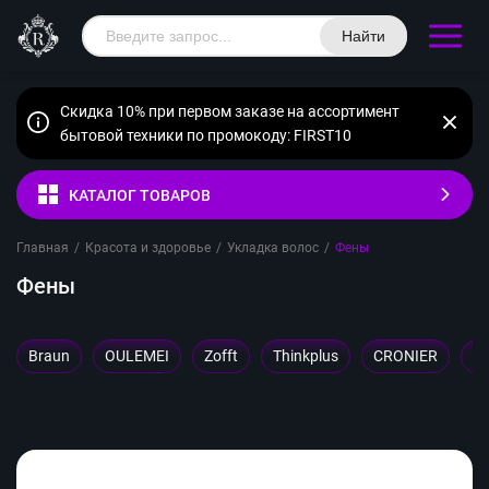
Найти
Скидка 10% при первом заказе на ассортимент
бытовой техники по промокоду: FIRST10
КАТАЛОГ ТОВАРОВ
Главная
/
Красота и здоровье
/
Укладка волос
/
Фены
Фены
Braun
OULEMEI
Zofft
Thinkplus
CRONIER
B