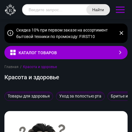
Найти
Скидка 10% при первом заказе на ассортимент
бытовой техники по промокоду: FIRST10
КАТАЛОГ ТОВАРОВ
Главная
/
Красота и здоровье
Красота и здоровье
Товары для здоровья
Уход за полостью рта
Бритье и 