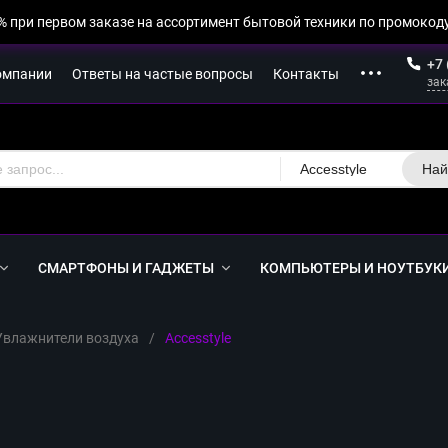
% при первом заказе на ассортимент бытовой техники по промокоду
+7 
омпании
Ответы на частые вопросы
Контакты
зак
Accesstyle
Най
СМАРТФОНЫ И ГАДЖЕТЫ
КОМПЬЮТЕРЫ И НОУТБУК
Увлажнители воздуха
/
Accesstyle