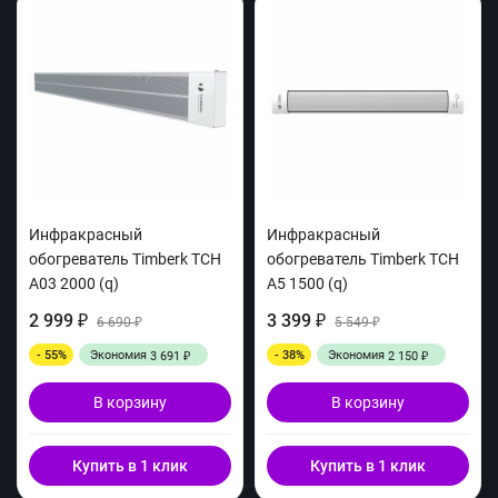
Инфракрасный
Инфракрасный
обогреватель Timberk TCH
обогреватель Timberk TCH
A03 2000 (q)
A5 1500 (q)
2 999
3 399
₽
6 690
₽
5 549
₽
₽
- 55%
Экономия
- 38%
Экономия
3 691
2 150
₽
₽
В корзину
В корзину
Купить в 1 клик
Купить в 1 клик