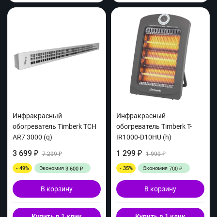
Инфракрасный
Инфракрасный
обогреватель Timberk TCH
обогреватель Timberk T-
AR7 3000 (q)
IR1000-D10HU (h)
3 699
1 299
₽
7 299
₽
1 999
₽
₽
- 49%
Экономия
- 35%
Экономия
3 600
700
₽
₽
В корзину
В корзину
Купить в 1 клик
Купить в 1 клик