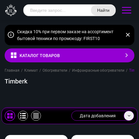
Найти
Скидка 10% при первом заказе на ассортимент
бытовой техники по промокоду: FIRST10
КАТАЛОГ ТОВАРОВ
Главная
/
Климат
/
Обогреватели
/
Инфракрасные обогреватели
/
Timbe
Timberk
Дата добавления