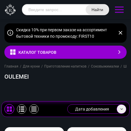
Найти
Скидка 10% при первом заказе на ассортимент
бытовой техники по промокоду: FIRST10
КАТАЛОГ ТОВАРОВ
Главная
/
Для кухни
/
Приготовление напитков
/
Соковыжималки
/
Шне
OULEMEI
Дата добавления