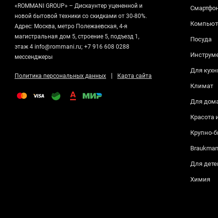
«ROMMANI GROUP» – Дискаунтер уцененной и
Смартфо
новой бытовой техники со скидками от 30-80%.
Компьюте
Адрес: Москва, метро Полежаевская, 4-я
магистральная дом 5, строение 5, подъезд 1,
Посуда
этаж 4 info@rommani.ru; +7 916 608 0288
Инструм
мессенджеры
Для кухн
|
Политика персональных данных
Карта сайта
Климат
Для дом
Красота 
Крупно-б
Braukma
Для дете
Химия