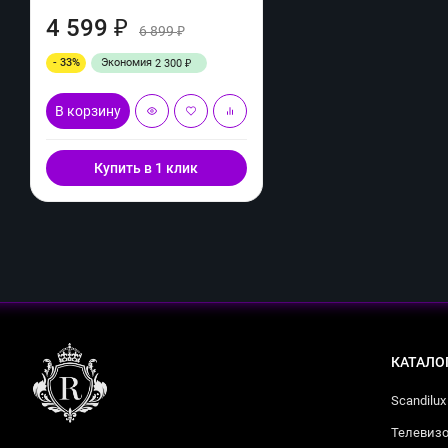
4 599
₽
6 899
₽
- 33%
Экономия
2 300
₽
В корзину
Купить в 1 клик
КАТАЛО
Scandilux
Телевизо