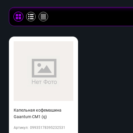
Капельная кофемашина
Gaantum CM1 (q)
Артикул:
09935178395232531