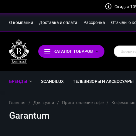
Скидка 10
О компании
Доставка и оплата
Рассрочка
Отзывы о к
КАТАЛОГ ТОВАРОВ
БРЕНДЫ
SCANDILUX
ТЕЛЕВИЗОРЫ И АКСЕССУАРЫ
Главная
/
Для кухни
/
Приготовление кофе
/
Кофемашин
Garantum