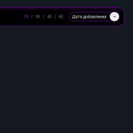
Дата добавления
15
/
30
/
45
/
60