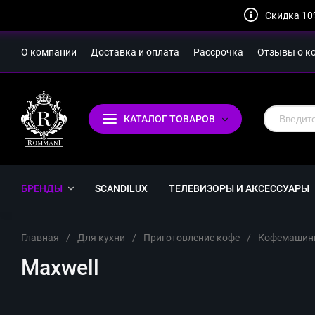
Скидка 10
О компании
Доставка и оплата
Рассрочка
Отзывы о к
КАТАЛОГ ТОВАРОВ
БРЕНДЫ
SCANDILUX
ТЕЛЕВИЗОРЫ И АКСЕССУАРЫ
Главная
/
Для кухни
/
Приготовление кофе
/
Кофемашин
Maxwell