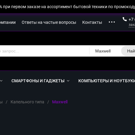
% при первом заказе на ассортимент бытовой техники по промокоду
+7 
омпании
Ответы на частые вопросы
Контакты
зак
Maxwell
Най
СМАРТФОНЫ И ГАДЖЕТЫ
КОМПЬЮТЕРЫ И НОУТБУК
ы
/
Капельного типа
/
Maxwell