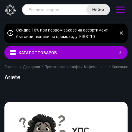
Найти
Скидка 10% при первом заказе на ассортимент
бытовой техники по промокоду: FIRST10
КАТАЛОГ ТОВАРОВ
Главная
/
Для кухни
/
Приготовление кофе
/
Кофемашины
/
Капельного
Ariete