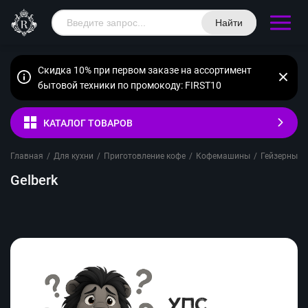
Найти
Скидка 10% при первом заказе на ассортимент
бытовой техники по промокоду: FIRST10
КАТАЛОГ ТОВАРОВ
Главная
/
Для кухни
/
Приготовление кофе
/
Кофемашины
/
Гейзерные
Gelberk