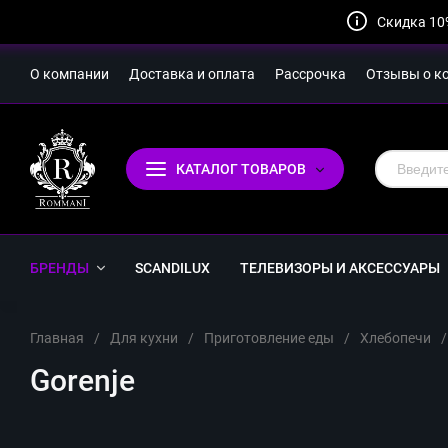
Скидка 10
О компании
Доставка и оплата
Рассрочка
Отзывы о к
КАТАЛОГ ТОВАРОВ
БРЕНДЫ
SCANDILUX
ТЕЛЕВИЗОРЫ И АКСЕССУАРЫ
Главная
/
Для кухни
/
Приготовление еды
/
Хлебопечи
/
Gorenje