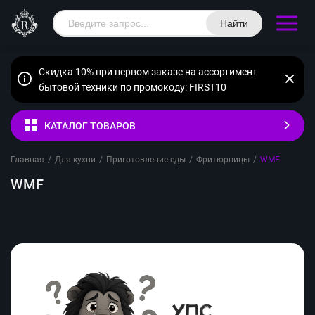
Найти
Скидка 10% при первом заказе на ассортимент
бытовой техники по промокоду: FIRST10
КАТАЛОГ ТОВАРОВ
Главная
/
Для кухни
/
Приготовление еды
/
Фритюрницы
/
WMF
WMF