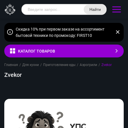
Найти
Скидка 10% при первом заказе на ассортимент
бытовой техники по промокоду: FIRST10
КАТАЛОГ ТОВАРОВ
Главная
/
Для кухни
/
Приготовление еды
/
Аэрогрили
/
Zvekor
Zvekor