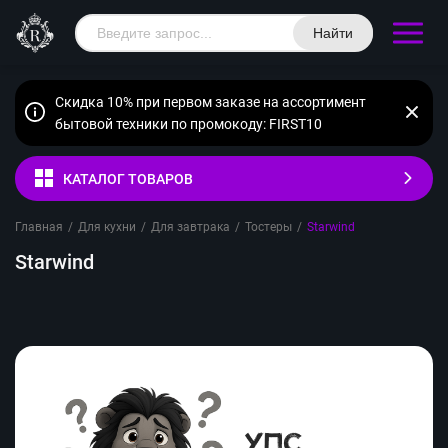
Найти
Скидка 10% при первом заказе на ассортимент
бытовой техники по промокоду: FIRST10
КАТАЛОГ ТОВАРОВ
Главная
/
Для кухни
/
Для завтрака
/
Тостеры
/
Starwind
Starwind